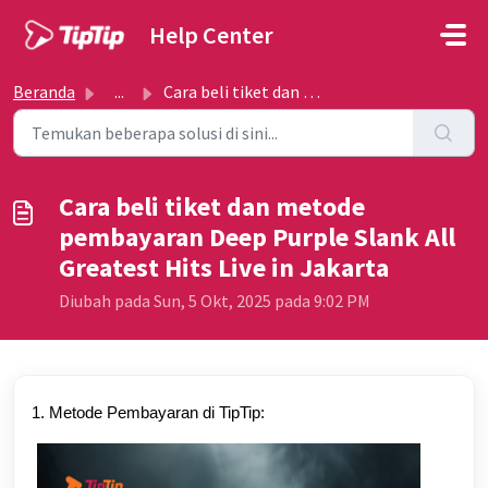
Lewatkan ke konten utama
Help Center
Beranda
...
Cara beli tiket dan metode pembayaran Deep Purple Slank A...
Cara beli tiket dan metode
pembayaran Deep Purple Slank All
Greatest Hits Live in Jakarta
Diubah pada Sun, 5 Okt, 2025 pada 9:02 PM
1. Metode Pembayaran di TipTip: