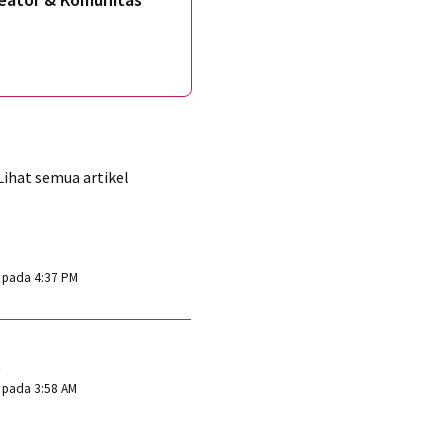
Lihat semua artikel
Diubah pada Tue, 17 Okt, 2023 pada 4:37 PM
s
Diubah pada Tue, 19 Mar, 2024 pada 3:58 AM