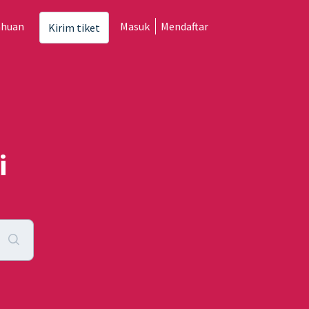
ahuan
Masuk
Mendaftar
Kirim tiket
i