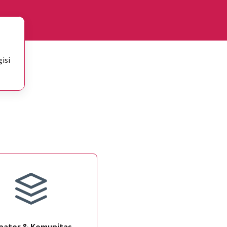
isi
eator & Komunitas