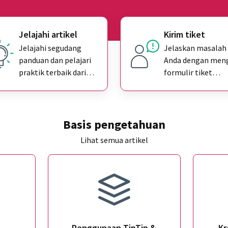
Jelajahi artikel
Kirim tiket
Jelajahi segudang
Jelaskan masalah
panduan dan pelajari
Anda dengan meng
praktik terbaik dari
formulir tiket
basis pengetahuan
dukungan
kami
Basis pengetahuan
Lihat semua artikel
Penggunaan TipTip &
Kr